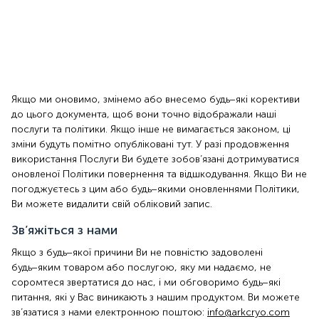
або здійснюючи покупку, Ви погоджуєтеся з нашою
Політикою повернення та відшкодування та приймаєте її
умови.
Зміни до нашої Політики повернення та
відшкодування
Якщо ми оновимо, змінемо або внесемо будь−які корективи
до цього документа, щоб вони точно відображали наші
послуги та політики. Якщо інше не вимагається законом, ці
зміни будуть помітно опубліковані тут. У разі продовження
використання Послуги Ви будете зобов’язані дотримуватися
оновленої Політики повернення та відшкодування. Якщо Ви не
погоджуєтесь з цим або будь−якими оновленнями Політики,
Ви можете видалити свій обліковий запис.
Зв’яжіться з нами
Якщо з будь−якої причини Ви не повністю задоволені
будь−яким товаром або послугою, яку ми надаємо, не
соромтеся звертатися до нас, і ми обговоримо будь−які
питання, які у Вас виникають з нашим продуктом. Ви можете
зв’язатися з нами електронною поштою:
info@arkcryo.com