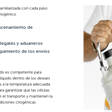
amiliarizada con cada paso
riogénico:
acenamiento de
legales y aduaneros
guimiento de los envíos
rdo es competente para
líquido dentro de los dewars
s a la temperatura adecuada.
a garantizar que las células
e el transporte y mantienen la
iciones criogénicas.