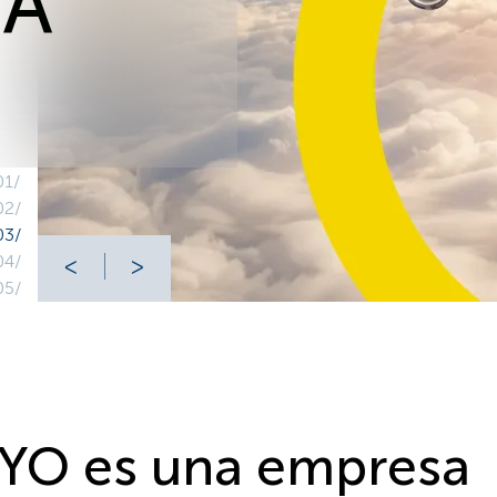
ZA
01/
02/
03/
04/
ᐸ
ᐳ
05/
YO es una empresa