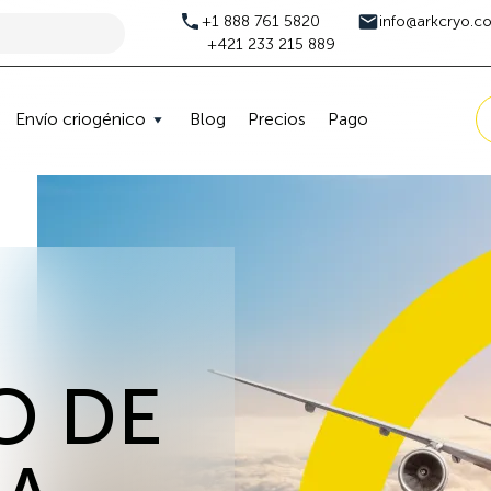
+1 888 761 5820
info@arkcryo.c
+421 233 215 889
Envío criogénico
Blog
Precios
Pago
O DE