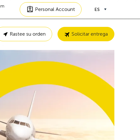
om
Personal Account
ES
Rastee su orden
Solicitar entrega
Soluciones
de primera
C