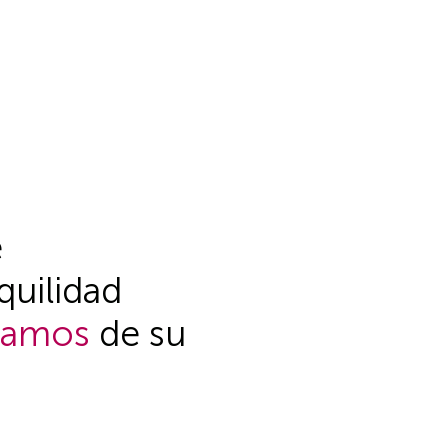
e
quilidad
gamos
de su