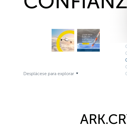
CONFIAN
criogénico
Desplácese para explorar
ARK.CR