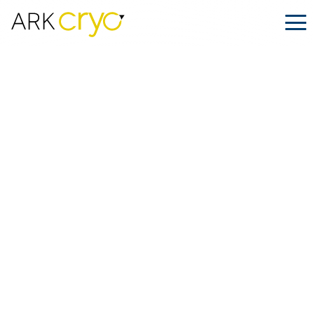
Envíe de forma inteligente este Black
Friday con la oferta especial de
ARK.CRYO
Publicado
Noviembre 14, 2025
Facebook
LinkedIn
Compartir en: