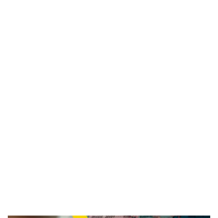
Noviembre 17, 2025
Movember y la fertilidad masculina: por qué es
hora de tomar medidas
Descubra cómo Movember contribuye a la salud y la fertilidad
masculinas, y por qué congelar el esperma a una edad temprana
ayuda a proteger la paternidad futura.