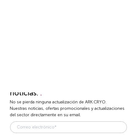
Agosto 24, 2025
Envío de embriones: una esperanza para
pacientes con cáncer
Descubra cómo ARK.CRYO ayuda a los pacientes con cáncer en
su camino hacia la fertilidad proporcionándoles un envío seguro
y puntual de embriones.
1
2
3
4
5
next
Suscríbase
a nuestro boletín de
noticias.
.
No se pierda ninguna actualización de ARK.CRYO.
Nuestras noticias, ofertas promocionales y actualizaciones
del sector directamente en su email.