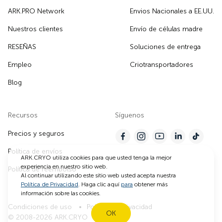
ARK.PRO Network
Envios Nacionales a EE.UU.
Nuestros clientes
Envío de células madre
RESEÑAS
Soluciones de entrega
Empleo
Criotransportadores
Blog
Recursos
Síguenos
Precios y seguros
Política de envíos
ARK.CRYO utiliza cookies para que usted tenga la mejor
experiencia en nuestro sitio web.
Política de reembolso
Al continuar utilizando este sitio web usted acepta nuestra
Política de Privacidad
. Haga clic aquí
para
obtener más
información sobre las cookies.
Condiciones de uso
Política de privacidad
OK
© 2008-2026 ARK.CRYO