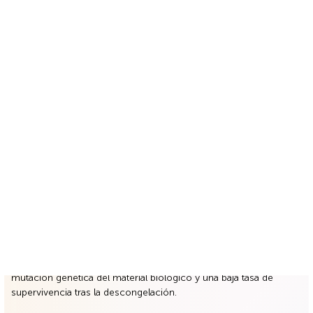
AAlgunas empresas de crio envíos médicos usan servicios
como FedEx o DHL para los envíos intercontinentales. Esto es un
gran error, ya que siempre existe el peligro de que se utilicen
rayos X al cruzar las fronteras, lo que puede provocar la
mutación genética del material biológico y una baja tasa de
supervivencia tras la descongelación.