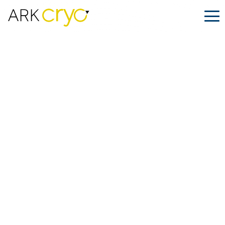
Black Cryo Week: Ahorra 300$ en
servicios de envío criogénico a todo
el mundo
Publicado
Noviembre 22, 2024
Facebook
LinkedIn
Compartir en: