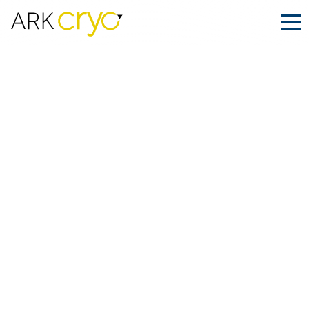
Cómo apoya el envío criogénico la
gestación subrogada en todo el
mundo
Publicado
Julio 15, 2025
Facebook
LinkedIn
Compartir en: