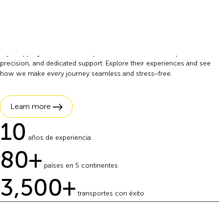
At ARK.CRYO, we understand the importance of safe and reliable
cryoshipping. Our clients and partners trust us for our expertise,
precision, and dedicated support. Explore their experiences and see
how we make every journey seamless and stress−free.
Learn more
10
años de experiencia
80
+
países en 5 continentes
3,500
+
transportes con éxito