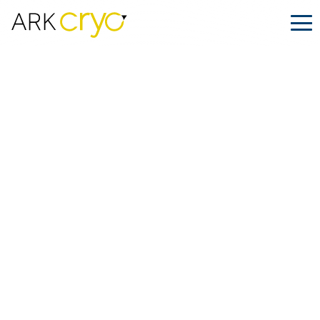
RESEÑAS
→
Lo que dicen nuestros clientes.
Lo que dicen
nuestros
clientes.
Lo que
dicen
nuestros
clientes
.