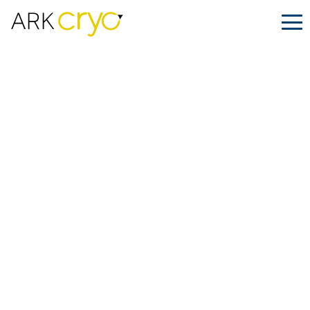
Células madre: Redefiniendo los
límites de la medicina modern
Publicado
Abril 02, 2025
Facebook
LinkedIn
Compartir en: