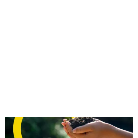
Abril 25, 2025
Entre bastidores: Qué hace falta para enviar la
esperanza de la paternidad
Vea cómo ARK.CRYO garantiza el transporte seguro y global de
células reproductivas como óvulos, esperma y embriones: El
lado emocional del envío criogénico.