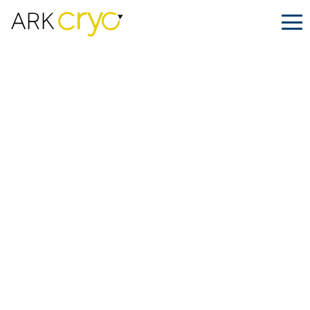
El papel del envío criogénico en los
tratamientos modernos de fertilidad
Publicado
Octubre 02, 2024
Facebook
LinkedIn
Compartir en: