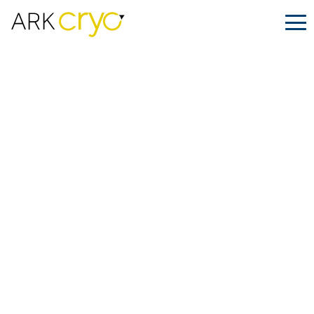
Cómo trasladar embriones de una
clínica a otra
Publicado
Noviembre 10, 2022
Facebook
LinkedIn
Compartir en: