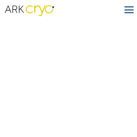
Entre bastidores: Qué hace falta para
enviar la esperanza de la paternidad
Publicado
Abril 25, 2025
Facebook
LinkedIn
Compartir en: