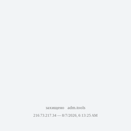
захищено
adm.tools
216.73.217.34 —
8/7/2026, 6:13:25 AM